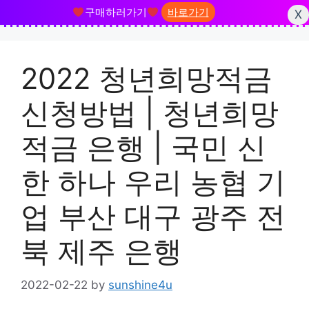
구매하러가기
바로가기
X
Skip
to
2022 청년희망적금
content
신청방법 | 청년희망
적금 은행 | 국민 신
한 하나 우리 농협 기
업 부산 대구 광주 전
북 제주 은행
2022-02-22
by
sunshine4u