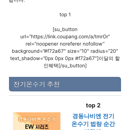
top 1
[su_button
url=”https://link.coupang.com/a/tmrOr”
rel=”noopener noreferer nofollow”
background=”#f72a67″ size=”10″ radius=”20″
text_shadow=”0px 0px 0px #f72a67″]이달의 할
인혜택[/su_button]
전기온수기 추천
top 2
경동나비엔 전기
온수기 법랑 순간