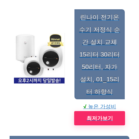
린나이 전기온
수기 저정식 순
간 설치 교체
15리터 30리터
50리터, 자가
설치, 01_15리
터 하향식
√
높은 가성비
최저가보기