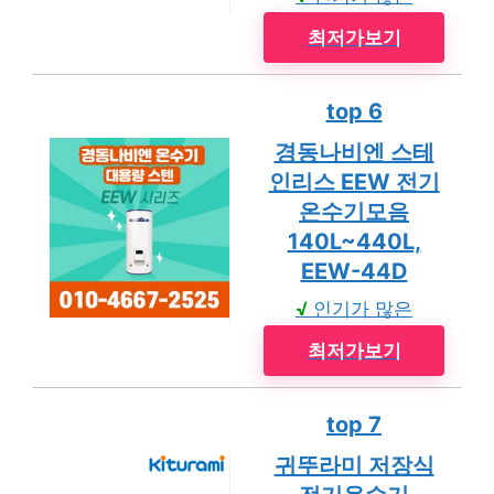
최저가보기
top 6
경동나비엔 스테
인리스 EEW 전기
온수기모음
140L~440L,
EEW-44D
√
인기가 많은
최저가보기
top 7
귀뚜라미 저장식