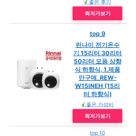
√
좋은 후기
최저가보기
top 9
린나이 전기온수
기 15리터 30리터
50리터 모음 상향
식 하향식, 1.제품
만구매_REW-
W15INEH (15리
터 하향식)
√
좋은 가성비
최저가보기
top 10