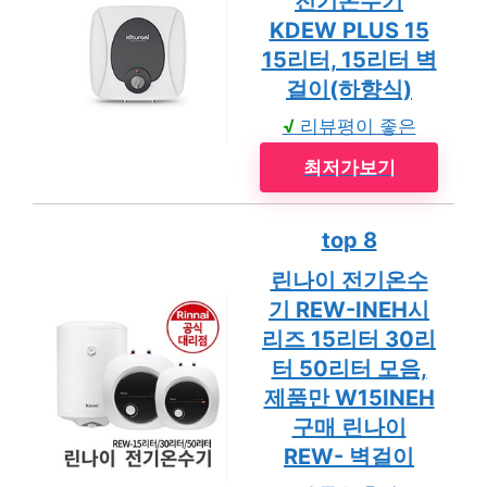
전기온수기
KDEW PLUS 15
15리터, 15리터 벽
걸이(하향식)
√
리뷰평이 좋은
최저가보기
top 8
린나이 전기온수
기 REW-INEH시
리즈 15리터 30리
터 50리터 모음,
제품만 W15INEH
구매 린나이
REW- 벽걸이