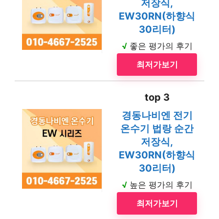
저장식,
EW30RN(하향식
30리터)
√
좋은 평가의 후기
최저가보기
top 3
경동나비엔 전기
온수기 법랑 순간
저장식,
EW30RN(하향식
30리터)
√
높은 평가의 후기
최저가보기